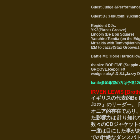
Guest Judge &Performance :
Guest DJ:Fukutomi Yukihir
Regident DJs:
YK2(Planet Groove)
Lincoln (Be Bop Square)
Yasuhiro Tomita (on the Ed
Mr.saida with Tomvo(Nothi
IZM to Jazzy(Stax Groove/J
Battle MC:Horie Harucallow
thanks: BOP FIVE,(Steppin
GROOVE,Repoll:FX
wedge sole,A.D.S.L,Jazzy D
battle参加希望の方は予選12/
IRVEN LEWIS [Brothe
イギリスの代表的Be Bop 
Jazz」のリーダー。 
オニア的存在であり、
た影響力は 計り知れな
数々のCDジャケット
一度は目にした事があ
での壮絶なダンスバト