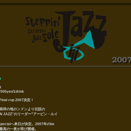
a
g
2500yen/1drink
l Final cup 2007決定！
シーン発祥の地ロンドンより伝説の
S IN JAZZ"のリーダー”アービン・ルイ
 Specialへ来日が決定。2007年のbe
選ばれる最高の一夜が再び開催。