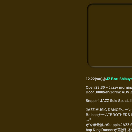
12.22(sat)@
JZ Brat Shibuy
Open 23:30～Jazzy mornin
Door 3000yen/1drink ADV 
Steppin' JAZZ Sole Specia
JAZZ MUSIC DANCE
Be bopチーム"BROTHER
ス”
が今年最後のSteppin JAZZ
bop King Dancerが